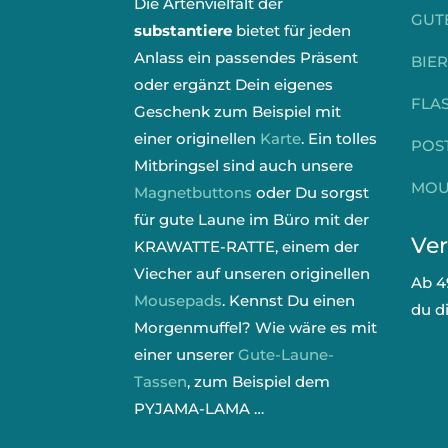
Die Artenvielfalt der
GUT
substantiere
bietet für jeden
Anlass ein passendes Präsent
BIE
oder ergänzt Dein eigenes
FLA
Geschenk zum Beispiel mit
einer originellen
Karte
. Ein tolles
POS
Mitbringsel sind auch unsere
MOU
Magnetbuttons
oder Du sorgst
für gute Laune im Büro mit der
Ver
KRAWATTE-RATTE, einem der
Viecher auf unseren originellen
Ab 4
Mousepads
. Kennst Du einen
du d
Morgenmuffel? Wie wäre es mit
einer unserer
Gute-Laune-
Tassen
, zum Beispiel dem
PYJAMA-LAMA …