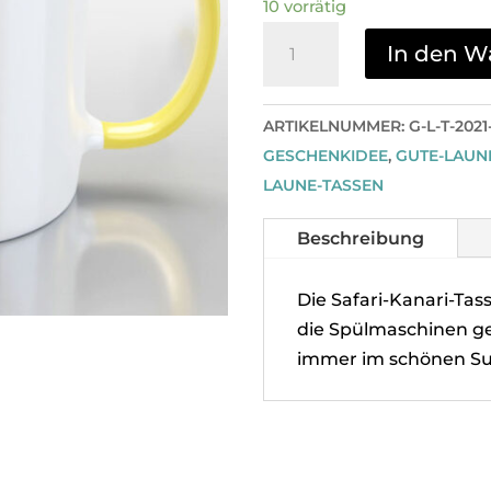
10 vorrätig
Safari-
In den W
Kanari-
Tasse
Menge
ARTIKELNUMMER:
G-L-T-2021-1-
GESCHENKIDEE
,
GUTE-LAUN
LAUNE-TASSEN
Beschreibung
Die Safari-Kanari-Tas
die Spülmaschinen ge
immer im schönen Su