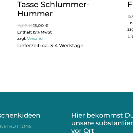
Tasse Schlummer-
F
Hummer
15
En
15,00
€
13,00
€
zz
Enthält 19% MwSt.
Li
zzgl.
Versand
Lieferzeit: ca. 3-4 Werktage
schenkideen
Hier bekommst D
unsere substantie
NETBUTTONS
vor Ort