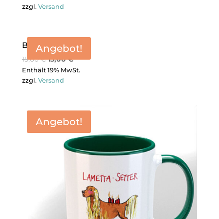
zzgl.
Versand
Bierdeckel-Set
Angebot!
15,00
€
13,00
€
Enthält 19% MwSt.
zzgl.
Versand
Angebot!