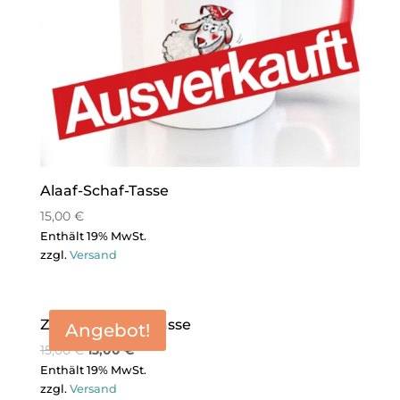
Alaaf-Schaf-Tasse
15,00
€
Enthält 19% MwSt.
zzgl.
Versand
Zinken-Finken-Tasse
Angebot!
15,00
€
13,00
€
Enthält 19% MwSt.
zzgl.
Versand