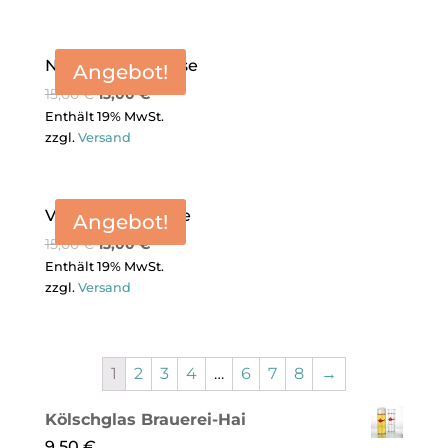
Nudel-Pudel-Tasse
Angebot!
15,00
€
13,00
€
Enthält 19% MwSt.
zzgl.
Versand
Vater-Kater-Tasse
Angebot!
15,00
€
13,00
€
Enthält 19% MwSt.
zzgl.
Versand
1
2
3
4
…
6
7
8
→
Kölschglas Brauerei-Hai
9,50
€